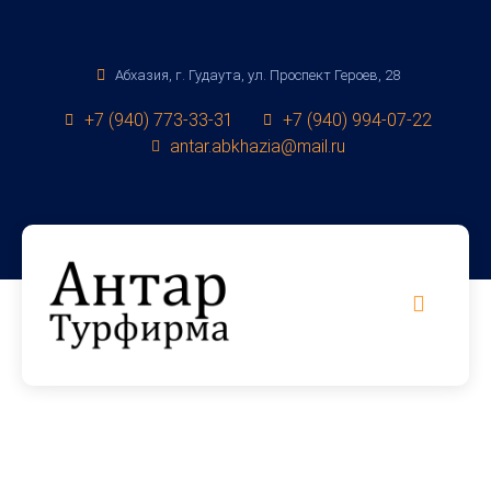
Абхазия, г. Гудаута, ул. Проспект Героев, 28
+7 (940) 773-33-31
+7 (940) 994-07-22
antar.abkhazia@mail.ru