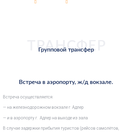
Главная
Трансфер
Групповой трансфер
ТРАНСФЕР
Групповой трансфер
Встреча в аэропорту, ж/д вокзале.
Встреча осуществляется:
— на железнодорожном вокзале г. Адлер
— и в аэропорту г. Адлер на выходе из зала
В случае задержки прибытия туристов (рейсов самолётов,