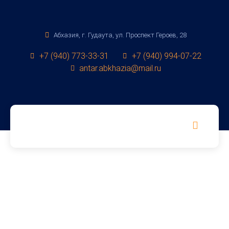
Абхазия, г. Гудаута, ул. Проспект Героев, 28
+7 (940) 773-33-31
+7 (940) 994-07-22
antar.abkhazia@mail.ru
Групповой трансфер