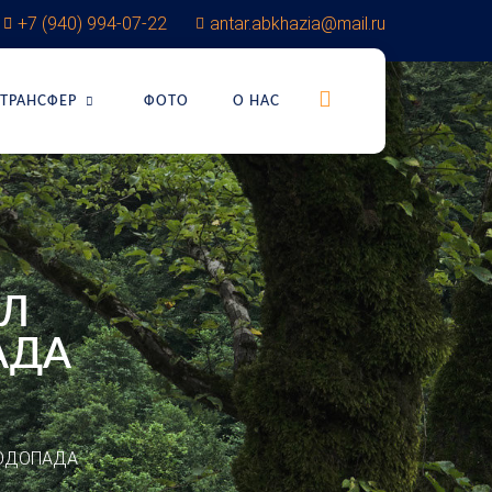
+7 (940) 994-07-22
antar.abkhazia@mail.ru
ТРАНСФЕР
ФОТО
О НАС
АЛ
АДА
ВОДОПАДА