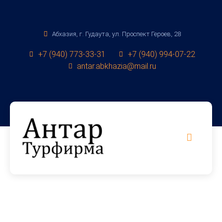
Абхазия, г. Гудаута, ул. Проспект Героев, 28
+7 (940) 773-33-31
+7 (940) 994-07-22
antar.abkhazia@mail.ru