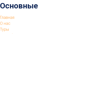
Основные
Главная
О нас
Туры
Трансфер
Индивидуальные экскурсии
Дополнительно
Цены
Контакты
Абхазия, г. Гудаута, ул. Проспект Героев, 28
+7 940 994 07 22
antar.abkhazia@mail.ru
Бронирование и вопросы
По всем вопросам звоните или пишите на Whatsapp на