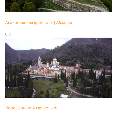
Анакопийская крепость | Абхазия
0:31
Новоафонский монастырь