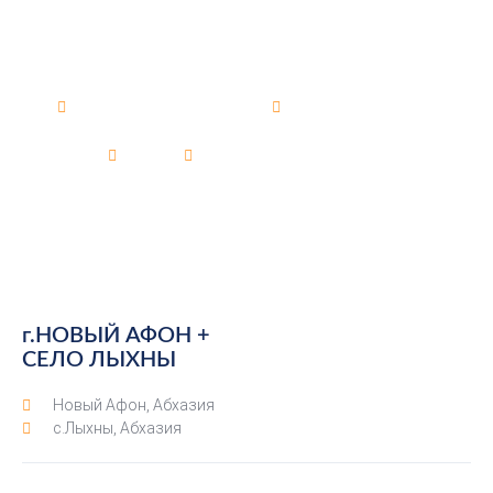
г.НОВЫЙ АФОН + СЕЛО
ЛЫХНЫ
Новый Афон, Абхазия
с.Лыхны, Абхазия
Главная
Туры
г.НОВЫЙ АФОН + СЕЛО ЛЫХНЫ
г.НОВЫЙ АФОН +
СЕЛО ЛЫХНЫ
Новый Афон, Абхазия
с.Лыхны, Абхазия