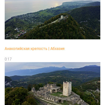
Анакопийская крепость | Абхазия
0:17